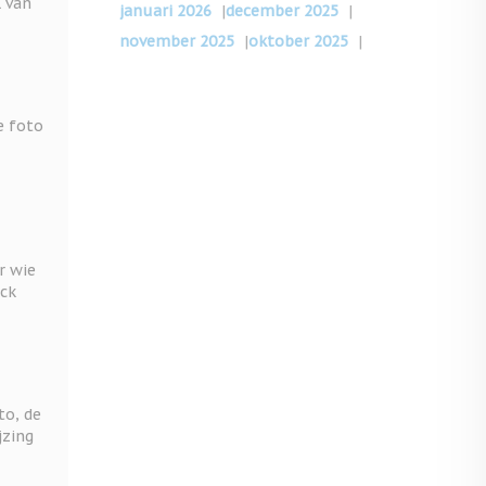
l van
januari 2026
|
december 2025
|
november 2025
|
oktober 2025
|
e foto
r wie
eck
to, de
jzing