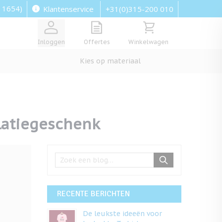
: 1654)
+31(0)315-200 010
Klantenservice
View quote, Quote is empty
Bekijk winkelwagen, Wi
Inloggen
Offertes
Winkelwagen
Kies op materiaal
latiegeschenk
RECENTE BERICHTEN
De leukste ideeën voor