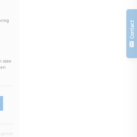
aring
Contact
n idee
een
lgende