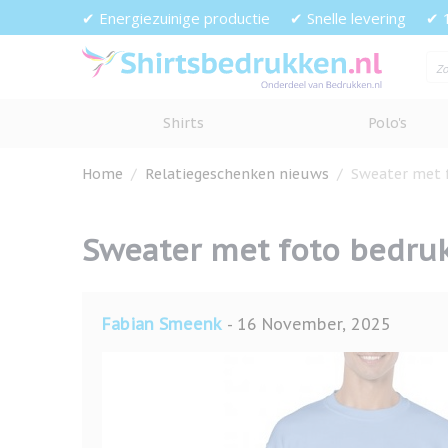
Ga naar de inhoud
✔ Energiezuinige productie
✔ Snelle levering
✔ 
Shirts
Polo's
Home
/
Relatiegeschenken nieuws
/
Sweater met f
Sweater met foto bedruk
Fabian Smeenk
-
16 November, 2025