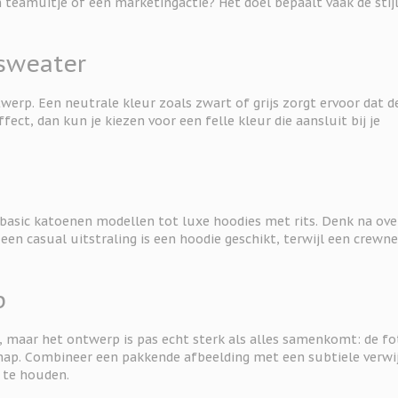
 teamuitje of een marketingactie? Het doel bepaalt vaak de stij
 sweater
werp. Een neutrale kleur zoals zwart of grijs zorgt ervoor dat d
ffect, dan kun je kiezen voor een felle kleur die aansluit bij je
an basic katoenen modellen tot luxe hoodies met rits. Denk na ove
een casual uitstraling is een hoodie geschikt, terwijl een crewn
p
, maar het ontwerp is pas echt sterk als alles samenkomt: de fo
hap. Combineer een pakkende afbeelding met een subtiele verwi
 te houden.