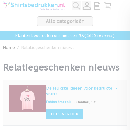
Ga naar de inhoud
View quote, Q
Bekijk win
Alle categorieën
9,6
( 1655 reviews )
Klanten beoordelen ons met een
Home
/
Relatiegeschenken nieuws
Relatiegeschenken nieuws
De leukste ideeën voor bedrukte T-
shirts
-
Fabian Smeenk
07 Januari, 2026
LEES VERDER