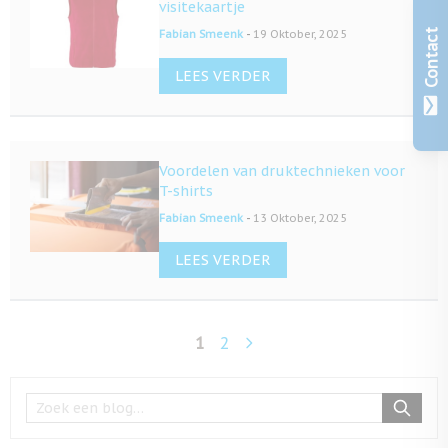
visitekaartje
-
Contact
Fabian Smeenk
19 Oktober, 2025
LEES VERDER
Voordelen van druktechnieken voor
T-shirts
-
Fabian Smeenk
13 Oktober, 2025
LEES VERDER
1
2
U lees momenteel pagina
Pagina