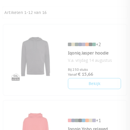
Artikelen
1
-
12
van
16
+2
Iqoniq Jasper hoodie
V.a. vrijdag 14 augustus
Bij 250 stuks
€ 15,66
Vanaf
Bekijk
+1
Iqoniq Yoho relaxed