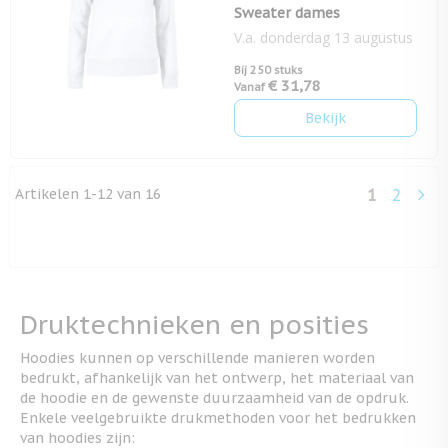
Sweater dames
V.a. donderdag 13 augustus
Bij 250 stuks
€ 31,78
Vanaf
Bekijk
Artikelen
1
-
12
van
16
1
2
U lees mo
Pagina
Druktechnieken en posities
Hoodies kunnen op verschillende manieren worden
bedrukt, afhankelijk van het ontwerp, het materiaal van
de hoodie en de gewenste duurzaamheid van de opdruk.
Enkele veelgebruikte drukmethoden voor het bedrukken
van hoodies zijn: