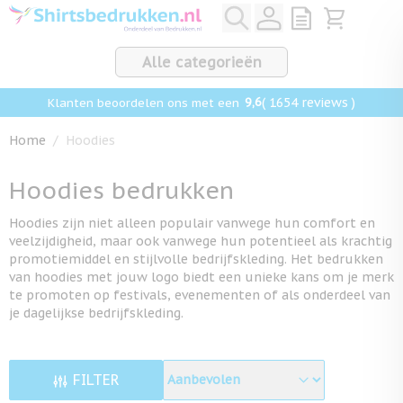
Ga naar de inhoud
View quote, Q
Bekijk win
Alle categorieën
9,6
( 1654 reviews )
Klanten beoordelen ons met een
Home
/
Hoodies
Hoodies bedrukken
Hoodies zijn niet alleen populair vanwege hun comfort en
veelzijdigheid, maar ook vanwege hun potentieel als krachtig
promotiemiddel en stijlvolle bedrijfskleding. Het bedrukken
van hoodies met jouw logo biedt een unieke kans om je merk
te promoten op festivals, evenementen of als onderdeel van
je dagelijkse bedrijfskleding.
FILTER