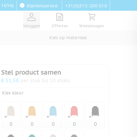
: 1654)
+31(0)315-200 010
Klantenservice
View quote, Quote is empty
Bekijk winkelwagen, Wi
Inloggen
Offertes
Winkelwagen
Kies op materiaal
Stel product samen
€ 31,58
per stuk bij 10 stuks
Kies kleur