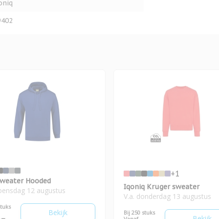
oniq
9402
+1
weater Hooded
Iqoniq Kruger sweater
woensdag 12 augustus
V.a. donderdag 13 augustus
stuks
Bekijk
Bij 250 stuks
Bekijk
Vanaf