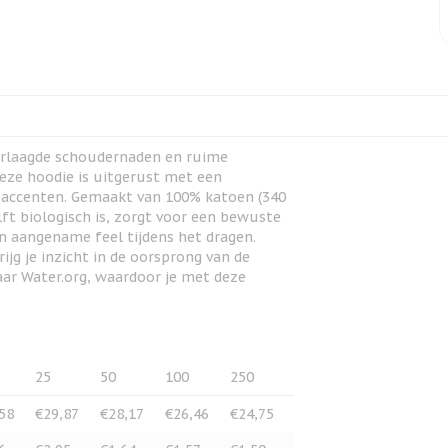
erlaagde schoudernaden en ruime
ze hoodie is uitgerust met een
e accenten. Gemaakt van 100% katoen (340
lft biologisch is, zorgt voor een bewuste
n aangename feel tijdens het dragen.
jg je inzicht in de oorsprong van de
ar Water.org, waardoor je met deze
25
50
100
250
58
€29,87
€28,17
€26,46
€24,75