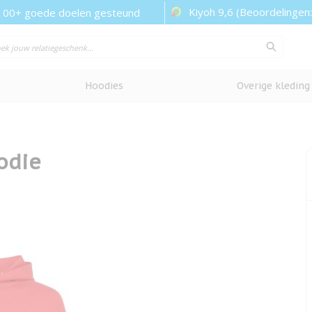
Kiyoh 9,6 (Beoordelingen
100+ goede doelen gesteund
Hoodies
Overige kleding
odie
cherm te bekijken