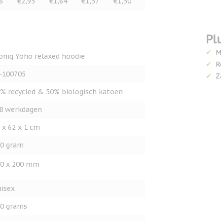
6
€2,95
€1,64
€1,57
€1,50
Pl
M
oniq Yoho relaxed hoodie
R
-100705
Z
% recycled & 50% biologisch katoen
8 werkdagen
 x 62 x 1 cm
0 gram
0 x 200 mm
isex
0 grams