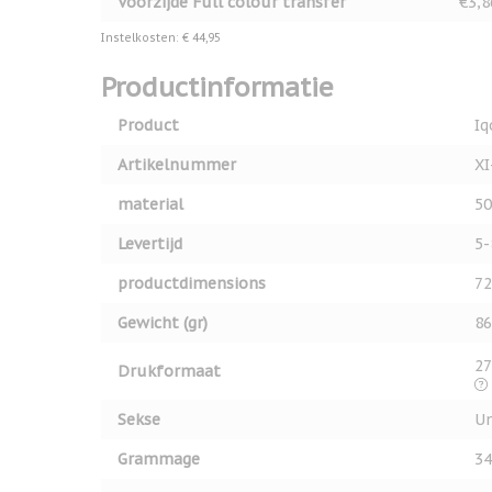
Voorzijde Full colour transfer
€3,8
Instelkosten: € 44,95
Productinformatie
Product
Iq
Artikelnummer
XI
material
50
Levertijd
5-
productdimensions
72
Gewicht (gr)
86
27
Drukformaat
Sekse
Un
Grammage
34