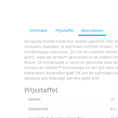
View larger image
View larger image
Informatie
Prijsstaffel
Alternatieven
De Iqoniq hoodie biedt een relaxte pasvorm met v
mouwen, waardoor je optimaal comfort ervaart. De
View larger image
dubbellaagse capuchon, 2x2 rib en subtiele tonal
g/m²), waarvan de helft gerecycled en de andere he
keuze. De binnenzijde is zacht en gebrusht voor ee
Dankzij de AWARE™-technologie en het QR-label kri
materialen. Bovendien gaat 2% van de opbrengst na
View larger image
aankoop ook bijdraagt aan een goed doel.
Prijsstaffel
View larger image
Aantal
10
Onbedrukt
€31,
View larger image