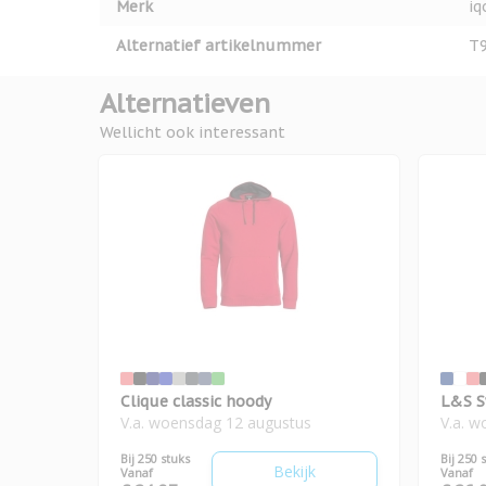
Merk
iq
Alternatief artikelnummer
T
Alternatieven
Wellicht ook interessant
Clique classic hoody
L&S S
V.a. woensdag 12 augustus
V.a. 
Bij 250 stuks
Bij 250 
Bekijk
Vanaf
Vanaf