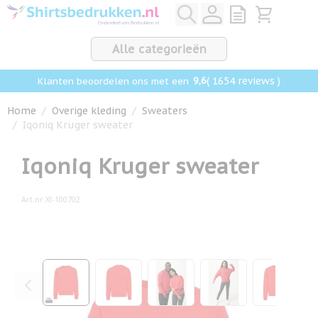
Ga naar de inhoud
View quote, Q
Bekijk win
Alle categorieën
9,6
( 1654 reviews )
Klanten beoordelen ons met een
Home
/
Overige kleding
/
Sweaters
/
Iqoniq Kruger sweater
Iqoniq Kruger sweater
Art.nr.
XI-100702
Hoofdafbeelding
Klik om afbeelding op volledig scherm te bekijken
View larger image
View larger image
View larger image
View larger ima
View la