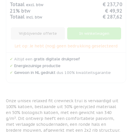
Totaal
€ 237,70
excl. btw
21% btw
€ 49,92
Totaal
€ 287,62
incl. btw
Vrijblijvende offerte
In winkelwagen
Let op: Je hebt (nog) geen bedrukking geselecteerd
✔
Altijd een
gratis digitale drukproef
✔
Energiezuinige productie
✔
Gewoon in NL gedrukt
dus 100% kwaliteitsgarantie
Onze unisex relaxed fit crewneck trui is vervaardigd uit
100% katoen, bestaande uit 50% gerecycled materiaal
en 50% biologisch katoen, met een gewicht van 340
g/m². Dit ontwerp heeft een comfortabele pasvorm,
met verlaagde schoudernaden, een ronde hals en
bredere mouwen, afgewerkt met een 2x2 rib structuur.