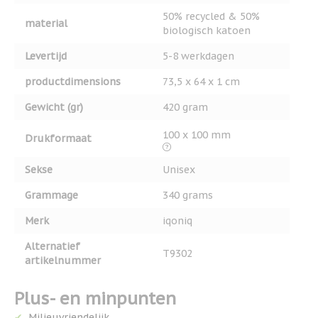
50% recycled & 50%
material
biologisch katoen
Levertijd
5-8 werkdagen
productdimensions
73,5 x 64 x 1 cm
Gewicht (gr)
420 gram
100 x 100 mm
Drukformaat
Sekse
Unisex
Grammage
340 grams
Merk
iqoniq
Alternatief
T9302
artikelnummer
Plus- en minpunten
Milieuvriendelijk