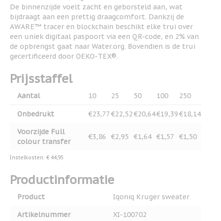
De binnenzijde voelt zacht en geborsteld aan, wat
bijdraagt aan een prettig draagcomfort. Dankzij de
AWARE™ tracer en blockchain beschikt elke trui over
een uniek digitaal paspoort via een QR-code, en 2% van
de opbrengst gaat naar Water.org. Bovendien is de trui
gecertificeerd door OEKO-TEX®.
Prijsstaffel
Aantal
10
25
50
100
250
Onbedrukt
€23,77
€22,52
€20,64
€19,39
€18,14
Voorzijde Full
€3,86
€2,95
€1,64
€1,57
€1,50
colour transfer
Instelkosten: € 44,95
Productinformatie
Product
Iqoniq Kruger sweater
Artikelnummer
XI-100702