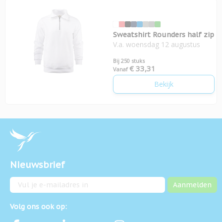
Sweatshirt Rounders half zip
V.a. woensdag 12 augustus
Bij 250 stuks
€ 33,31
Vanaf
Bekijk
Nieuwsbrief
E-mailadres
Aanmelden
Volg ons ook op: