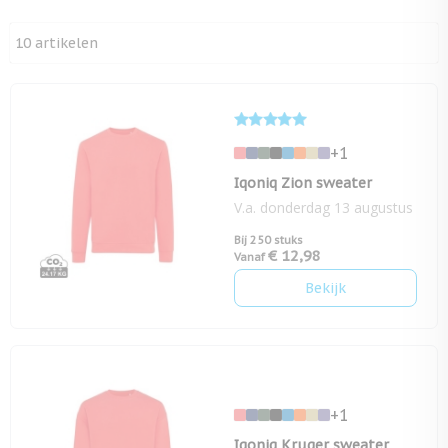
10
artikelen
+1
Iqoniq Zion sweater
V.a. donderdag 13 augustus
Bij 250 stuks
€ 12,98
Vanaf
Bekijk
+1
Iqoniq Kruger sweater