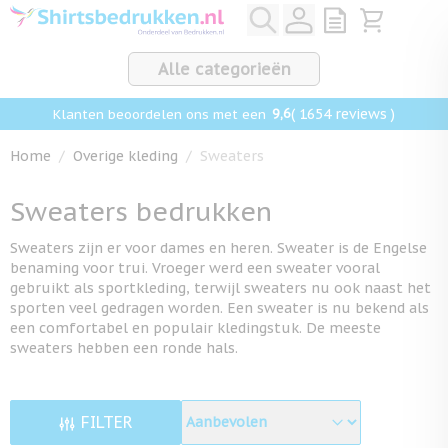
Ga naar de inhoud
View quote, Q
Bekijk win
Alle categorieën
9,6
( 1654 reviews )
Klanten beoordelen ons met een
Home
/
Overige kleding
/
Sweaters
Sweaters bedrukken
Sweaters zijn er voor dames en heren. Sweater is de Engelse
benaming voor trui. Vroeger werd een sweater vooral
gebruikt als sportkleding, terwijl sweaters nu ook naast het
sporten veel gedragen worden. Een sweater is nu bekend als
een comfortabel en populair kledingstuk. De meeste
sweaters hebben een ronde hals.
FILTER