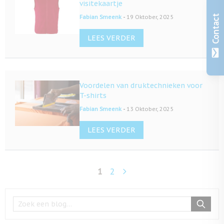
visitekaartje
-
Contact
Fabian Smeenk
19 Oktober, 2025
LEES VERDER
Voordelen van druktechnieken voor
T-shirts
-
Fabian Smeenk
13 Oktober, 2025
LEES VERDER
1
2
U lees momenteel pagina
Pagina