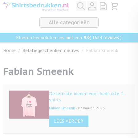
Ga naar de inhoud
View quote, Q
Bekijk win
Alle categorieën
9,6
( 1654 reviews )
Klanten beoordelen ons met een
Home
/
Relatiegeschenken nieuws
/
Fabian Smeenk
Fabian Smeenk
De leukste ideeën voor bedrukte T-
shirts
-
Fabian Smeenk
07 Januari, 2026
LEES VERDER