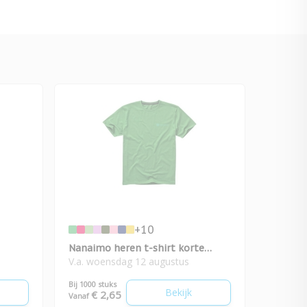
+10
Nanaimo heren t-shirt korte
V.a. woensdag 12 augustus
mouw
Bij 1000 stuks
Bekijk
€ 2,65
Vanaf