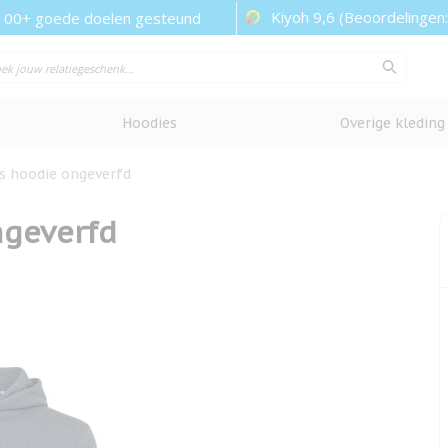
Kiyoh 9,6 (Beoordelingen
100+ goede doelen gesteund
Hoodies
Overige kleding
es hoodie ongeverfd
ngeverfd
cherm te bekijken