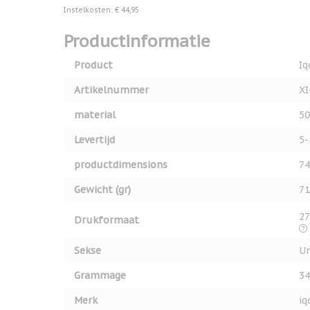
Instelkosten: € 44,95
Productinformatie
Product
Iq
Artikelnummer
XI
material
50
Levertijd
5-
productdimensions
74
Gewicht (gr)
71
27
Drukformaat
Sekse
Un
Grammage
34
Merk
iq