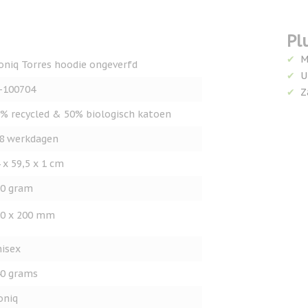
Pl
M
oniq Torres hoodie ongeverfd
U
-100704
Z
% recycled & 50% biologisch katoen
8 werkdagen
 x 59,5 x 1 cm
0 gram
0 x 200 mm
isex
0 grams
oniq