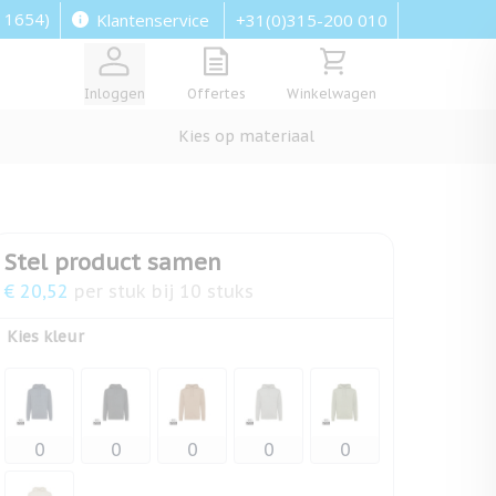
: 1654)
+31(0)315-200 010
Klantenservice
View quote, Quote is empty
Bekijk winkelwagen, Wi
Inloggen
Offertes
Winkelwagen
Kies op materiaal
Stel product samen
€ 20,52
per stuk bij 10 stuks
Kies kleur