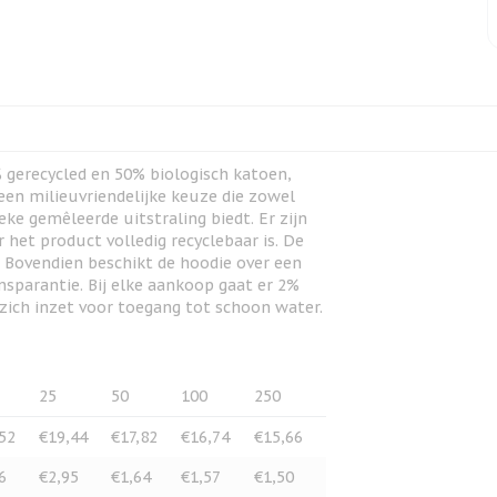
% gerecycled en 50% biologisch katoen,
 een milieuvriendelijke keuze die zowel
eke gemêleerde uitstraling biedt. Er zijn
het product volledig recyclebaar is. De
 Bovendien beschikt de hoodie over een
sparantie. Bij elke aankoop gaat er 2%
 zich inzet voor toegang tot schoon water.
25
50
100
250
52
€19,44
€17,82
€16,74
€15,66
6
€2,95
€1,64
€1,57
€1,50