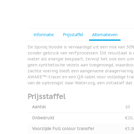
View larger image
View larger image
Informatie
Prijsstaffel
Alternatieven
De Iqoniq hoodie is vervaardigd uit een mix van 50
zonder gebruik van verfprocessen. Dit resultaat is
View larger image
water als energie bespaart, terwijl het ook een uni
geen synthetische vezels aan toegevoegd, waardoor 
zachte voering biedt een aangename draagervaring.
AWARE™-tracer en een QR-label voor volledige tran
van de opbrengst naar Water.org, een initiatief dat
Prijsstaffel
Aantal
10
Onbedrukt
€20,
Voorzijde Full colour transfer
€3,8