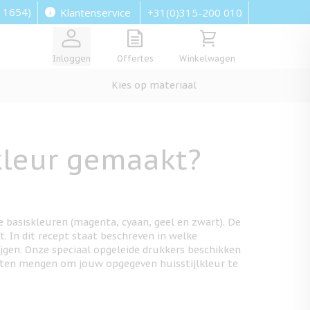
: 1654)
+31(0)315-200 010
Klantenservice
View quote, Quote is empty
Bekijk winkelwagen, Wi
Inloggen
Offertes
Winkelwagen
Kies op materiaal
kleur gemaakt?
 basiskleuren (magenta, cyaan, geel en zwart). De
 In dit recept staat beschreven in welke
gen. Onze speciaal opgeleide drukkers beschikken
oeten mengen om jouw opgegeven huisstijlkleur te