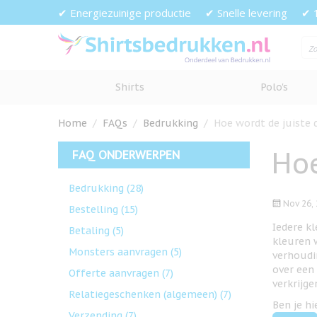
Ga naar de inhoud
✔ Energiezuinige productie
✔ Snelle levering
✔ 
Shirts
Polo's
Home
/
FAQs
/
Bedrukking
/
Hoe wordt de juiste
Hoe
FAQ ONDERWERPEN
Bedrukking
(28)
Nov 26, 
Bestelling
(15)
Iedere k
Betaling
(5)
kleuren 
Monsters aanvragen
(5)
verhoudi
over een
Offerte aanvragen
(7)
verkrijge
Relatiegeschenken (algemeen)
(7)
Ben je h
Verzending
(7)