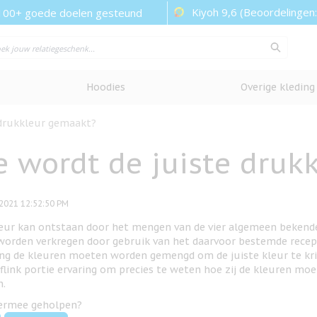
Kiyoh 9,6 (Beoordelingen
100+ goede doelen gesteund
Hoodies
Overige kleding
 drukkleur gemaakt?
 wordt de juiste druk
2021 12:52:50 PM
leur kan ontstaan door het mengen van de vier algemeen bekende
worden verkregen door gebruik van het daarvoor bestemde recept.
ng de kleuren moeten worden gemengd om de juiste kleur te krij
 flink portie ervaring om precies te weten hoe zij de kleuren m
n.
iermee geholpen?