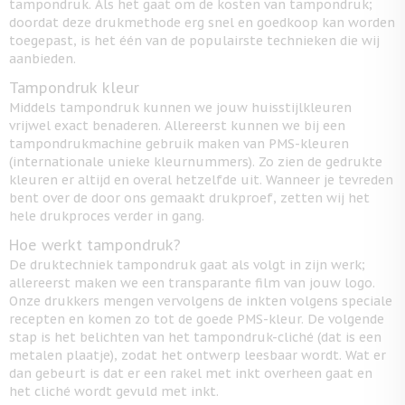
tampondruk. Als het gaat om de kosten van tampondruk;
doordat deze drukmethode erg snel en goedkoop kan worden
toegepast, is het één van de populairste technieken die wij
aanbieden.
Tampondruk kleur
Middels tampondruk kunnen we jouw huisstijlkleuren
vrijwel exact benaderen. Allereerst kunnen we bij een
tampondrukmachine gebruik maken van PMS-kleuren
(internationale unieke kleurnummers). Zo zien de gedrukte
kleuren er altijd en overal hetzelfde uit. Wanneer je tevreden
bent over de door ons gemaakt drukproef, zetten wij het
hele drukproces verder in gang.
Hoe werkt tampondruk?
De druktechniek tampondruk gaat als volgt in zijn werk;
allereerst maken we een transparante film van jouw logo.
Onze drukkers mengen vervolgens de inkten volgens speciale
recepten en komen zo tot de goede PMS-kleur. De volgende
stap is het belichten van het tampondruk-cliché (dat is een
metalen plaatje), zodat het ontwerp leesbaar wordt. Wat er
dan gebeurt is dat er een rakel met inkt overheen gaat en
het cliché wordt gevuld met inkt.