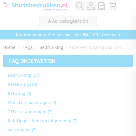
Ga naar de inhoud
View quote, Q
Bekijk win
Alle categorieën
9,6
( 1654 reviews )
Klanten beoordelen ons met een
Home
/
FAQs
/
Bedrukking
/
Hoe werkt tampondruk?
FAQ ONDERWERPEN
Bedrukking
(28)
Bestelling
(15)
Betaling
(5)
Monsters aanvragen
(5)
Offerte aanvragen
(7)
Relatiegeschenken (algemeen)
(7)
Verzending
(7)