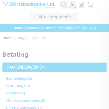
Ga naar de inhoud
View quote, Q
Bekijk win
Alle categorieën
9,6
( 1654 reviews )
Klanten beoordelen ons met een
Home
/
FAQs
/
Betaling
Betaling
FAQ ONDERWERPEN
Bedrukking
(28)
Bestelling
(15)
Betaling
(5)
Monsters aanvragen
(5)
Offerte aanvragen
(7)