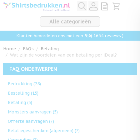
Ga naar de inhoud
View quote, Q
Bekijk win
Alle categorieën
9,6
( 1654 reviews )
Klanten beoordelen ons met een
Home
/
FAQs
/
Betaling
/
Wat zijn de voordelen van een betaling per iDeal?
FAQ ONDERWERPEN
Bedrukking
(28)
Bestelling
(15)
Betaling
(5)
Monsters aanvragen
(5)
Offerte aanvragen
(7)
Relatiegeschenken (algemeen)
(7)