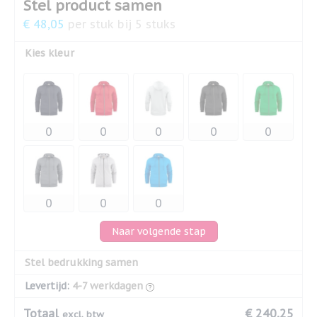
Stel product samen
€ 48,05
per stuk bij 5 stuks
Kies kleur
Naar volgende stap
Stel bedrukking samen
Levertijd:
4-7 werkdagen
Totaal
€ 240,25
excl. btw