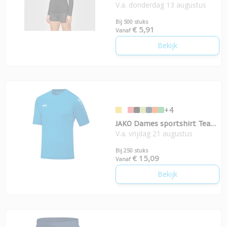
V.a. donderdag 13 augustus
Mouwen
Bij 500 stuks
€ 5,91
Vanaf
Bekijk
+4
JAKO Dames sportshirt Team
V.a. vrijdag 21 augustus
KM
Bij 250 stuks
€ 15,09
Vanaf
Bekijk