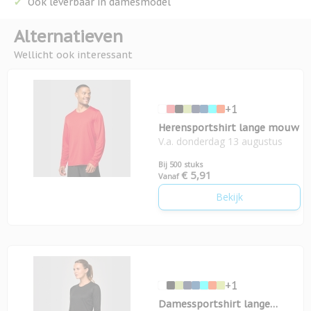
Ook leverbaar in damesmodel
Alternatieven
Wellicht ook interessant
+1
Herensportshirt lange mouw
V.a. donderdag 13 augustus
Bij 500 stuks
€ 5,91
Vanaf
Bekijk
+1
Damessportshirt lange