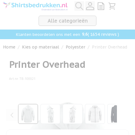
Ga naar de inhoud
View quote, Q
Bekijk win
Alle categorieën
9,6
( 1654 reviews )
Klanten beoordelen ons met een
Home
/
Kies op materiaal
/
Polyester
/
Printer Overhead
Printer Overhead
Art.nr.
TB-100021
Hoofdafbeelding
Klik om afbeelding op volledig scherm te bekijken
View larger image
View larger image
View larger image
View larger ima
View la