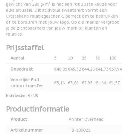
gewicht van 280 g/m² is het een robuuste keuze voor
elke situatie. Dit stijlvolle sweatshirt vormt een
uitstekend relatiegeschenk, perfect om te bedrukken
of te borduren met jouw logo. Op die manier vergroot
je de zichtbaarheid van jouw merk bij klanten en
relaties.
Prijsstaffel
Aantal
5
10
25
50
100
Onbedrukt
€48,05
€45,52
€44,26
€41,73
€37,94
Voorzijde Full
€5,16
€3,86
€2,95
€1,64
€1,57
colour transfer
Instelkosten: € 44,95
Productinformatie
Product
Printer Overhead
Artikelnummer
TB-100021