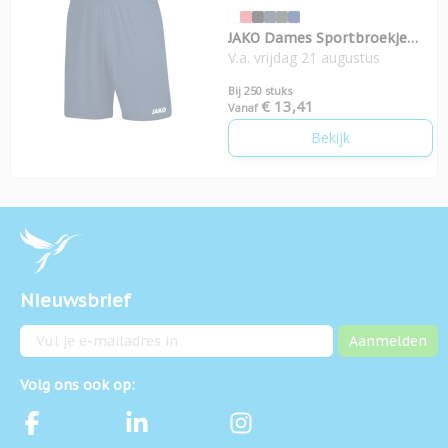
JAKO Dames Sportbroekje
V.a. vrijdag 21 augustus
Manchester 2.0
Bij 250 stuks
€ 13,41
Vanaf
Bekijk
Nieuwsbrief
E-mailadres
Aanmelden
Volg ons ook op: