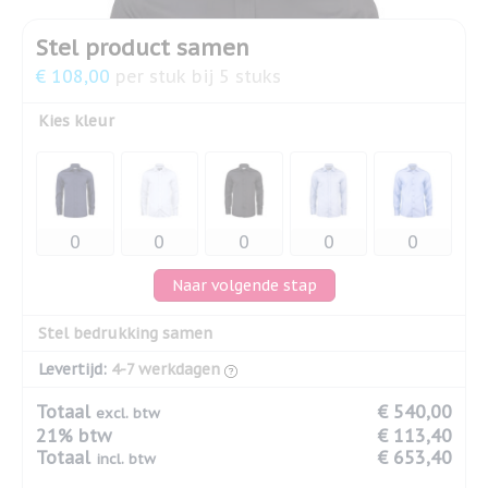
Stel product samen
€ 108,00
per stuk bij 5 stuks
Kies kleur
Naar volgende stap
Stel bedrukking samen
Levertijd:
4-7 werkdagen
Totaal
€ 540,00
excl. btw
21% btw
€ 113,40
Totaal
€ 653,40
incl. btw